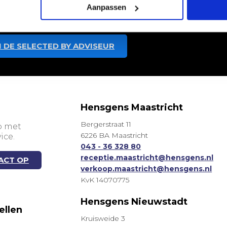
Aanpassen
 aan je wensen voldoet.
 DE SELECTED BY ADVISEUR
Hensgens Maastricht
Bergerstraat 11
p met
6226 BA Maastricht
ice.
043 - 36 328 80
receptie.maastricht@hensgens.nl
ACT OP
verkoop.maastricht@hensgens.nl
KvK 14070775
m
Hensgens Nieuwstadt
ellen
Kruisweide 3