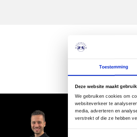
We hebben ons best gedaan,
Toestemming
Deze website maakt gebruik
We gebruiken cookies om cont
websiteverkeer te analyseren
media, adverteren en analys
Niet gevonden 
verstrekt of die ze hebben v
Wij zoeken voor
Geef nu je wensen doo