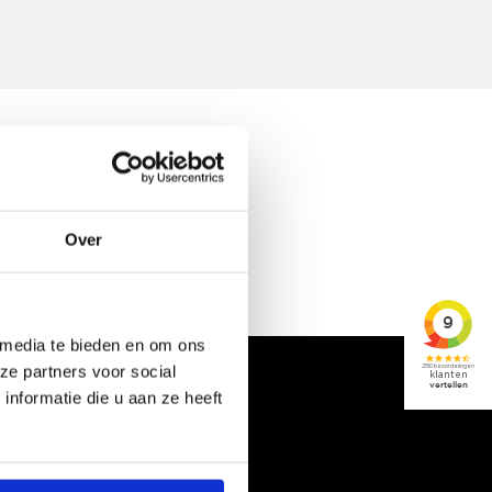
t of misschien verhuisd is.
Over
 media te bieden en om ons
ze partners voor social
nformatie die u aan ze heeft
 in ons netwerk naar het