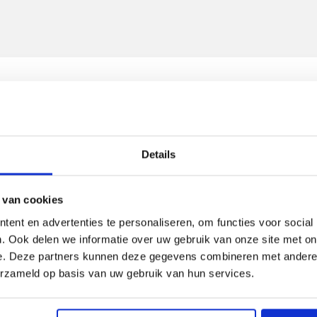
 maar het lijkt erop dat deze pagina niet (meer) bestaa
Details
Terug naar de home
 van cookies
ent en advertenties te personaliseren, om functies voor social
. Ook delen we informatie over uw gebruik van onze site met on
e. Deze partners kunnen deze gegevens combineren met andere i
wat je zoekt?
erzameld op basis van uw gebruik van hun services.
 je!
r aan onze Selected By adviseur. Wij zoeken vervolgens