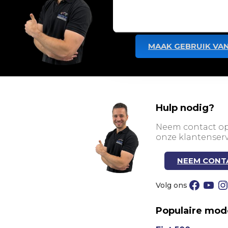
voertuig dat maximaal
MAAK GEBRUIK VAN
Hulp nodig?
Neem contact o
onze klantenserv
NEEM CONT
Facebook
YouTube
Instagra
Populaire mod