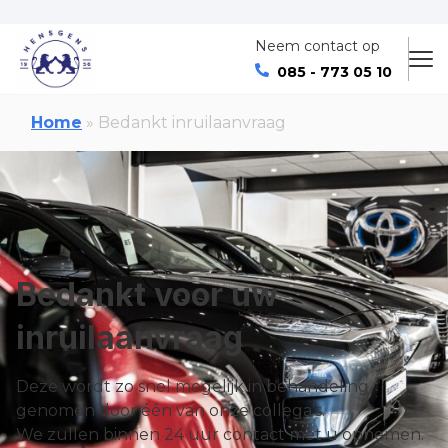
Neem contact op
085 - 773 05 10
Home
»
Bedankt inruilaanvraag
Bedankt voor uw
inruilaanvraag
Deze wordt zo snel mogelijk in behandeling
genomen door één van onze collega’s.
We zullen binnen 24 uur contact met u opnemen.