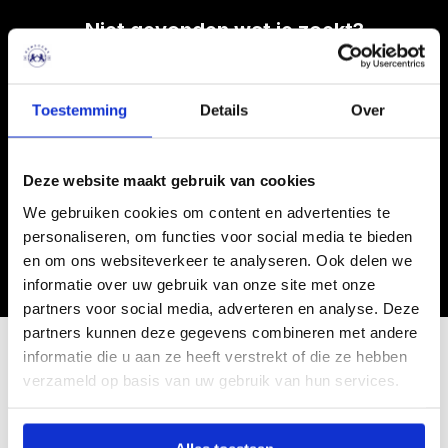
Niet gevonden wat je zoekt?
Wij zoeken voor je!
Geef nu je wensen door aan onze Selected By
Toestemming
Details
Over
adviseur. Wij zoeken vervolgens in ons netwerk
naar het voertuig dat maximaal aan je wensen
voldoet.
Deze website maakt gebruik van cookies
We gebruiken cookies om content en advertenties te
personaliseren, om functies voor social media te bieden
MAAK GEBRUIK VAN DE SELECTED BY
ADVISEUR
en om ons websiteverkeer te analyseren. Ook delen we
informatie over uw gebruik van onze site met onze
partners voor social media, adverteren en analyse. Deze
partners kunnen deze gegevens combineren met andere
informatie die u aan ze heeft verstrekt of die ze hebben
Hulp nodig?
verzameld op basis van uw gebruik van hun services.
Neem contact op met
onze klantenservice.