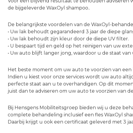
Voor een blijvend resultaat te behouden adviseren 
de bijgeleverde WaxOyl shampoo..
De belangrijkste voordelen van de WaxOyl-behandeli
• Uw lak behoudt gegarandeerd 3 jaar de diepe glan
• Uw lak behoudt zijn kleur door de diepe UV filter.
• U bespaart tijd en geld op het reinigen van uw exte
• Uw auto blijft langer jong, waardoor u de staat van
Het beste moment om uw auto te voorzien van een 
Indien u kiest voor onze services wordt uw auto altij
perfecte staat aan u te overhandigen. Op dit momen
juist dan te adviseren om uw auto te voorzien van 
Bij Hensgens Mobiliteitsgroep bieden wij u deze be
complete behandeling inclusief een fles WaxOyl sham
Daarbij krijgt u ook een certificaat geleverd met 3 j