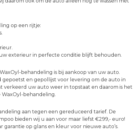
wij daarom ook om de auto alleen nog te wassen met
ng op een rijtje:
s.
rieur.
 uw exterieur in perfecte conditie blijft behouden.
WaxOyl-behandeling is bij aankoop van uw auto.
d gepoetst en gepollijst voor levering om de auto in
t verkeerd uw auto weer in topstaat en daarom is het
de WaxOyl-behandeling.
handeling aan tegen een gereduceerd tarief. De
poo bieden wij u aan voor maar liefst €299,- euro!
aar garantie op glans en kleur voor nieuwe auto’s.