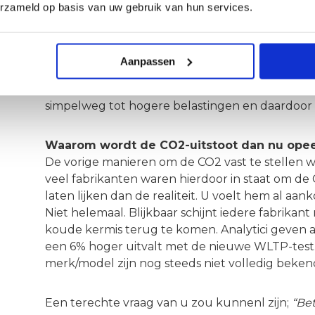
Afgezien van het feit dat wij Nederlanders hee
erzameld op basis van uw gebruik van hun services.
dat elke eventuele verhoging van de CO2-uitsto
hogere CO2-uitstoot van een nieuwe auto direct
portemonnee.
Aanpassen
De aanschafbelasting op nieuwe auto’s (de ‘’BPM
CO2-uitstoot. Een hogere gemiddelde CO2-uitst
simpelweg tot hogere belastingen en daardoor 
Waarom wordt de CO2-uitstoot dan nu opee
De vorige manieren om de CO2 vast te stellen wa
veel fabrikanten waren hierdoor in staat om de 
laten lijken dan de realiteit. U voelt hem al a
Niet helemaal. Blijkbaar schijnt iedere fabrika
koude kermis terug te komen. Analytici geven 
een 6% hoger uitvalt met de nieuwe WLTP-test. 
merk/model zijn nog steeds niet volledig beken
Een terechte vraag van u zou kunnenl zijn;
“Bet