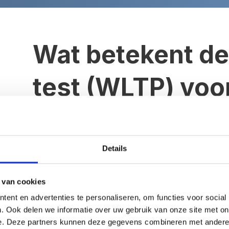
Wat betekent d
test (WLTP) voo
Hensgens Blog
Wat betekent de nieuwe CO2 test (WLTP) v
Details
U heeft misschien al het één en ander gehoord
auto’s. Het heeft een naam: Worldwide harmoni
(WLTP). De light en duty worden niet meegenom
 van cookies
het wellicht te vaag.
ent en advertenties te personaliseren, om functies voor social
. Ook delen we informatie over uw gebruik van onze site met on
Waarom is de CO2 uitstoot zo belangrijk v
e. Deze partners kunnen deze gegevens combineren met andere i