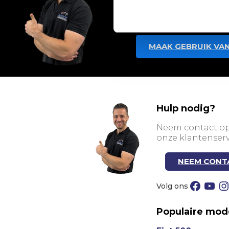
voertuig dat maximaal
MAAK GEBRUIK VAN
Hulp nodig?
Neem contact o
onze klantenserv
NEEM CONT
Facebook
YouTube
Instagra
Populaire mod