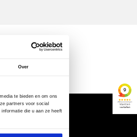
t of misschien verhuisd is.
Over
 media te bieden en om ons
ze partners voor social
nformatie die u aan ze heeft
 in ons netwerk naar het