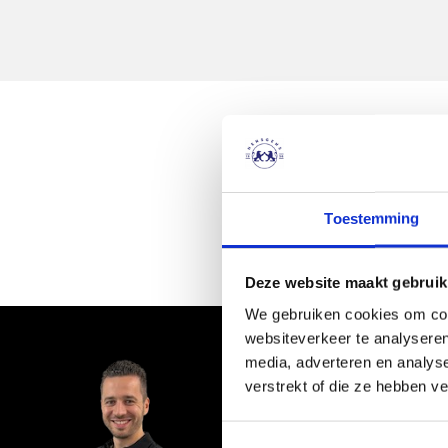
We hebben ons best gedaan,
Toestemming
Deze website maakt gebruik
We gebruiken cookies om cont
websiteverkeer te analyseren
media, adverteren en analys
Niet gevonden 
verstrekt of die ze hebben v
Wij zoeken voor
Geef nu je wensen doo