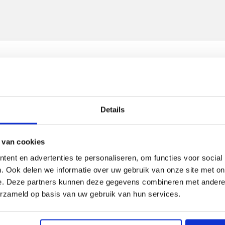
 maar het lijkt erop dat deze pagina niet (meer) bestaa
Details
Terug naar de home
 van cookies
ent en advertenties te personaliseren, om functies voor social
. Ook delen we informatie over uw gebruik van onze site met on
e. Deze partners kunnen deze gegevens combineren met andere i
wat je zoekt?
erzameld op basis van uw gebruik van hun services.
 je!
r aan onze Selected By adviseur. Wij zoeken vervolgens