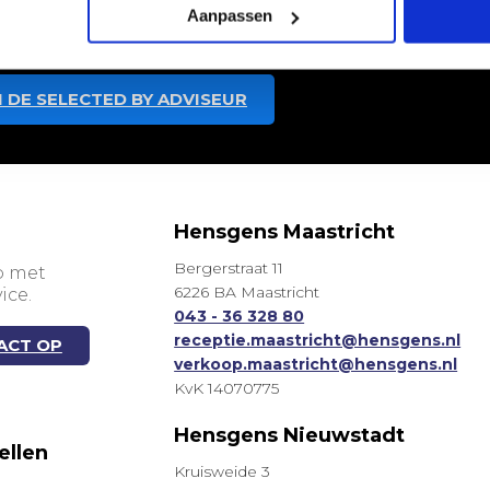
Aanpassen
 aan je wensen voldoet.
 DE SELECTED BY ADVISEUR
Hensgens Maastricht
Bergerstraat 11
p met
6226 BA Maastricht
ice.
043 - 36 328 80
receptie.maastricht@hensgens.nl
ACT OP
verkoop.maastricht@hensgens.nl
KvK 14070775
m
Hensgens Nieuwstadt
ellen
Kruisweide 3