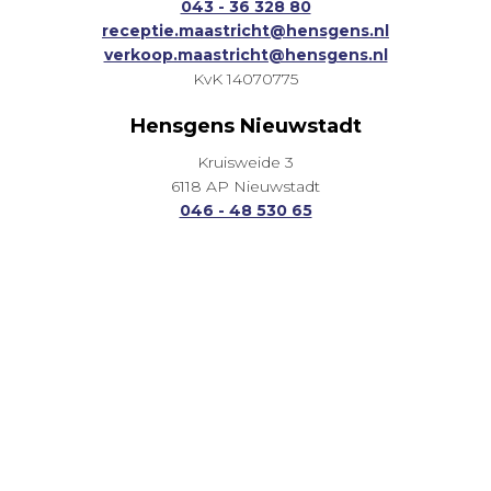
043 - 36 328 80
receptie.maastricht@hensgens.nl
verkoop.maastricht@hensgens.nl
KvK 14070775
Hensgens Nieuwstadt
Kruisweide 3
6118 AP Nieuwstadt
046 - 48 530 65
receptie.nieuwstadt@hensgens.nl
verkoop.nieuwstadt@hensgens.nl
KvK 13030499
Onze diensten