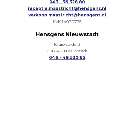
043 - 36 328 80
receptie.maastricht@hensgens.nl
verkoop.maastricht@hensgens.nl
KvK 14070775
Hensgens Nieuwstadt
Kruisweide 3
6118 AP Nieuwstadt
046 - 48 530 65
receptie.nieuwstadt@hensgens.nl
verkoop.nieuwstadt@hensgens.nl
KvK 13030499
Onze diensten