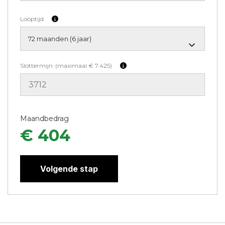
Looptijd
Slottermijn
(maximaal € 7.425)
Maandbedrag
€ 404
Volgende stap