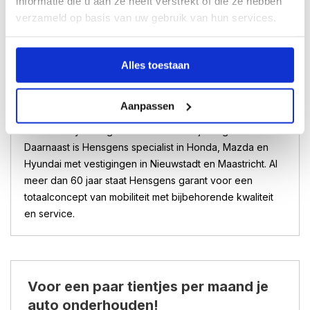
informatie die u aan ze heeft verstrekt of die ze hebben
schema.
verzameld op basis van uw gebruik van hun services.
Uitgebreid Selected By Calamiteiten pakket.
Gratis haal- en brengservice door heel Nederland
of een hotelovernachting bij reparatie of
Alles toestaan
onderhoud.
Aanpassen
Hensgens is Hensgens is exclusief aanbieder van
Selected By Hensgens en HELO Bedrijfswagens.
Daarnaast is Hensgens specialist in Honda, Mazda en
Hyundai met vestigingen in Nieuwstadt en Maastricht. Al
meer dan 60 jaar staat Hensgens garant voor een
totaalconcept van mobiliteit met bijbehorende kwaliteit
en service.
Voor een paar tientjes per maand je
auto onderhouden!