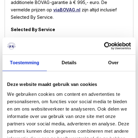
additionele BOVAG-garantie à € 995,- euro. De
vermelde prijzen op
viaBOVAG.nl
zijn altijd inclusief
Selected By Service.
Selected By Service
Selected By Service omvat de resterende
fabrieksgarantie, 12 maanden additionele BOVAG-
garantie (na afloop fabrieksgarantie)
Toestemming
Details
Over
Aanmelding en registratie RDW m.b.t. het teller
rapport.
Deze website maakt gebruik van cookies
Hensgens Taxatie- en Inruilservice.
We gebruiken cookies om content en advertenties te
Selected By Mobiliteitsservice Europa 24/7.
personaliseren, om functies voor social media te bieden
Volledig technische controle.
en om ons websiteverkeer te analyseren. Ook delen we
Onderhoudsbeurt volgens schema.
informatie over uw gebruik van onze site met onze
Professionele reinigingsbeurt.
partners voor social media, adverteren en analyse. Deze
partners kunnen deze gegevens combineren met andere
Luxe vloermattenOnderhoudsbeurt volgens