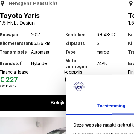
Hensgens Maastricht
Toyota Yaris
T
1.5 Hyb. Design
1.
Bouwjaar
2017
Kenteken
R-043-DG
Bo
Kilometerstand
85.136 km
Zitplaats
5
Ki
Transmissie
Automaat
Type
marge
Tr
Motor
Brandstof
Hybride
74PK
Br
vermogen
Financial lease
Koopprijs
Fin
€ 227
€ 13.495,-
€
per maand
per
Bekijk auto
Toestemming
Deze website maakt gebruik