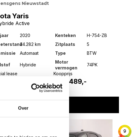
ensgens Nieuwstadt
ota Yaris
ybride Active
jaar
2020
Kenteken
H-754-ZB
meterstand
24.282 km
Zitplaats
5
smissie
Automaat
Type
BTW
Motor
dstof
Hybride
74PK
vermogen
ial lease
Koopprijs
31
€ 16.489,-
and
Bekijk auto
Over