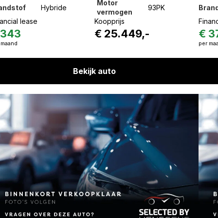
Motor
andstof
Hybride
93PK
Bran
vermogen
ancial lease
Koopprijs
Financ
 343
€ 25.449,-
€ 3
 maand
per ma
Bekijk auto