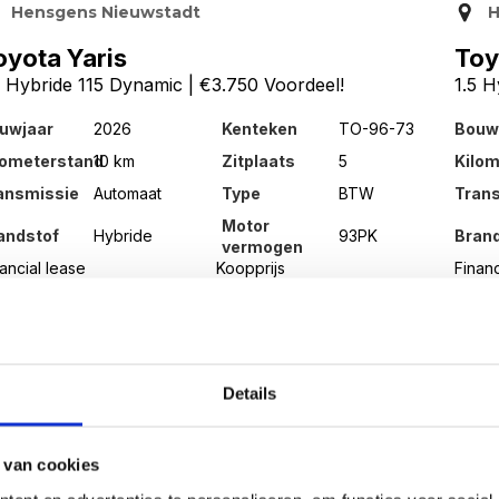
Hensgens Nieuwstadt
H
oyota Yaris
Toy
5 Hybride 115 Dynamic | €3.750 Voordeel!
1.5 H
uwjaar
2026
Kenteken
TO-96-73
Bouw
lometerstand
10 km
Zitplaats
5
Kilo
ansmissie
Automaat
Type
BTW
Tran
Motor
andstof
Hybride
93PK
Bran
vermogen
ancial lease
Koopprijs
Financ
 370
€ 27.449,-
€ 2
 maand
per ma
Bekijk auto
Details
 van cookies