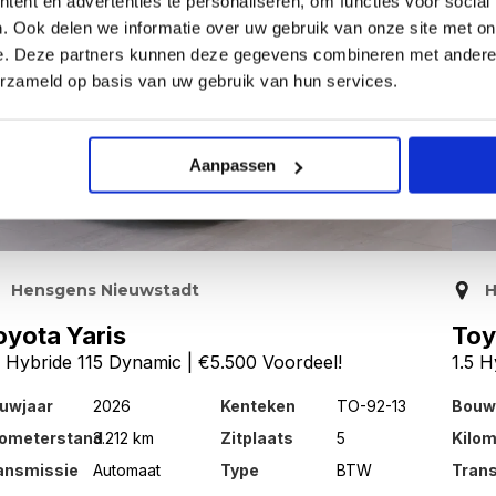
ent en advertenties te personaliseren, om functies voor social
. Ook delen we informatie over uw gebruik van onze site met on
e. Deze partners kunnen deze gegevens combineren met andere i
erzameld op basis van uw gebruik van hun services.
Aanpassen
Hensgens Nieuwstadt
H
oyota Yaris
Toy
5 Hybride 115 Dynamic | €5.500 Voordeel!
1.5 H
uwjaar
2026
Kenteken
TO-92-13
Bouw
lometerstand
3.212 km
Zitplaats
5
Kilo
ansmissie
Automaat
Type
BTW
Tran