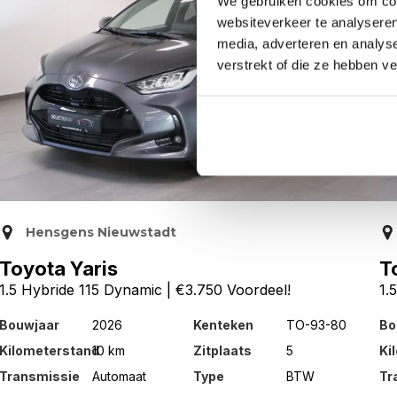
We gebruiken cookies om cont
websiteverkeer te analyseren
media, adverteren en analys
verstrekt of die ze hebben v
Hensgens Nieuwstadt
Toyota Yaris
T
1.5 Hybride 115 Dynamic | €3.750 Voordeel!
1.
Bouwjaar
2026
Kenteken
TO-93-80
Bo
Kilometerstand
10 km
Zitplaats
5
Ki
Transmissie
Automaat
Type
BTW
Tr