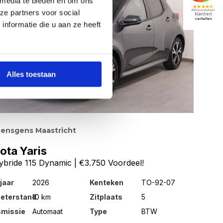
 media te bieden en om ons
ze partners voor social
nformatie die u aan ze heeft
Alles toestaan
ensgens Maastricht
ota Yaris
ybride 115 Dynamic | €3.750 Voordeel!
jaar
2026
Kenteken
TO-92-07
meterstand
10 km
Zitplaats
5
smissie
Automaat
Type
BTW