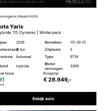
ensgens Maastricht
ota Yaris
Hybride 115 Dynamic | Winterpack
jaar
2026
Kenteken
YD-26-01
meterstand
12 km
Zitplaats
5
smissie
Automaat
Type
BTW
Motor
dstof
Hybride
93PK
vermogen
ial lease
Koopprijs
91
€ 28.949,-
and
Bekijk auto