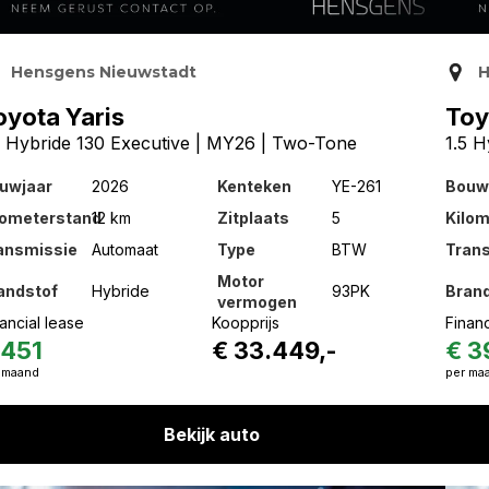
Hensgens Nieuwstadt
H
oyota Yaris
Toy
5 Hybride 130 Executive | MY26 | Two-Tone
1.5 
uwjaar
2026
Kenteken
YE-261
Bouw
lometerstand
12 km
Zitplaats
5
Kilo
ansmissie
Automaat
Type
BTW
Tran
Motor
andstof
Hybride
93PK
Bran
vermogen
ancial lease
Koopprijs
Financ
 451
€ 33.449,-
€ 3
 maand
per ma
Bekijk auto