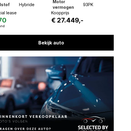
Motor
dstof
Hybride
93PK
vermogen
ial lease
Koopprijs
70
€ 27.449,-
and
Bekijk auto