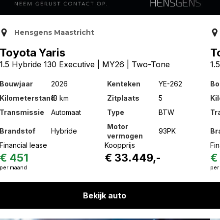
Hensgens Maastricht
Toyota Yaris
T
1.5 Hybride 130 Executive | MY26 | Two-Tone
1.
Bouwjaar
2026
Kenteken
YE-262
Bo
Kilometerstand
13 km
Zitplaats
5
Ki
Transmissie
Automaat
Type
BTW
Tr
Motor
Brandstof
Hybride
93PK
Br
vermogen
Financial lease
Koopprijs
Fin
€ 451
€ 33.449,-
€
per maand
per
Bekijk auto