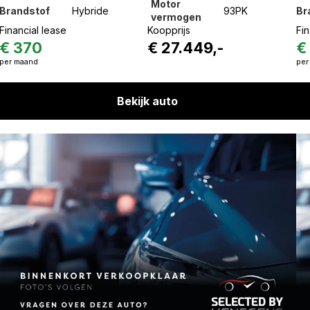
Motor
Brandstof
Hybride
93PK
Br
vermogen
Financial lease
Koopprijs
Fin
€ 370
€ 27.449,-
€
per maand
per
Bekijk auto